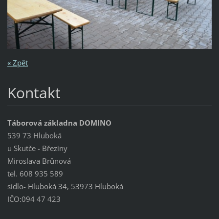
« Zpět
Kontakt
Táborová základna DOMINO
539 73 Hluboká
u Skutče - Březiny
Miroslava Brůnová
tel. 608 935 589
sídlo- Hluboká 34, 53973 Hluboká
IČO:094 47 423