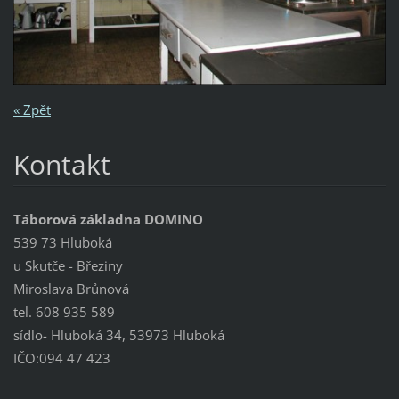
« Zpět
Kontakt
Táborová základna DOMINO
539 73 Hluboká
u Skutče - Březiny
Miroslava Brůnová
tel. 608 935 589
sídlo- Hluboká 34, 53973 Hluboká
IČO:094 47 423